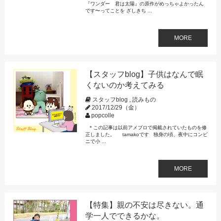
『ワンダー 君は太陽』の原作がめっちゃよかったん
です〜ってことを ざしきち ...
MORE
【スタッフblog】子供はなんで眠
くないのか考えてみる
スタッフblog
,
読みもの
2017/12/29（金）
popcolle
＊この記事は以前アメブロで掲載されていたものを修
正しました。 tamakoです 独身の頃、夜中にコンビ
ニで小 ...
MORE
【特集】親の不安は尽きない。通
学一人でできるかな。