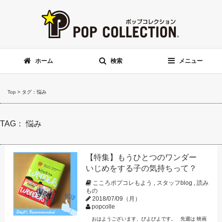
ホーム
検索
メニュー
Top
>
タグ：悩み
TAG： 悩み
【特集】もうひとつのワンダー
いじめをする子の気持ちって？
こころポプコレもよう
,
スタッフblog
,
読み
もの
2018/07/09（月）
popcolle
おはようございます、びよびよです。 先週は 映画