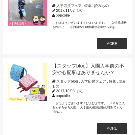
入学応援フェア
,
特集
,
読みもの
2017/11/02（木）
popcolle
おはようございます！びよびよです。 入学前診断
も終わり、 今回初めて幼稚園や小学校へ足を ...
MORE
【スタッフblog】入園入学前の不
安や心配事はありませんか？
スタッフblog
,
入学応援フェア
,
特集
,
読み
もの
2017/10/03（火）
popcolle
おはようございます！びよびよです。 １０月に入
るとそろそろ入園、 入学前の健康診断の時期ですね。
特に ...
MORE