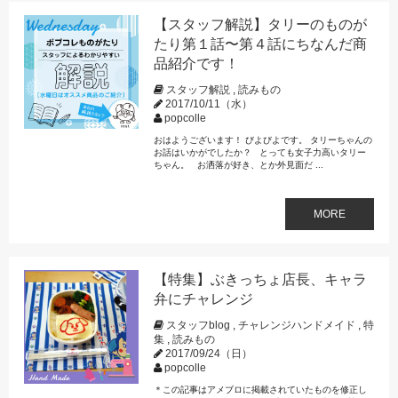
【スタッフ解説】タリーのものが
たり第１話〜第４話にちなんだ商
品紹介です！
スタッフ解説
,
読みもの
2017/10/11（水）
popcolle
おはようございます！ びよびよです。 タリーちゃんの
お話はいかがでしたか？ とっても女子力高いタリー
ちゃん。 お洒落が好き、とか外見面だ ...
MORE
【特集】ぶきっちょ店長、キャラ
弁にチャレンジ
スタッフblog
,
チャレンジハンドメイド
,
特
集
,
読みもの
2017/09/24（日）
popcolle
＊この記事はアメブロに掲載されていたものを修正し