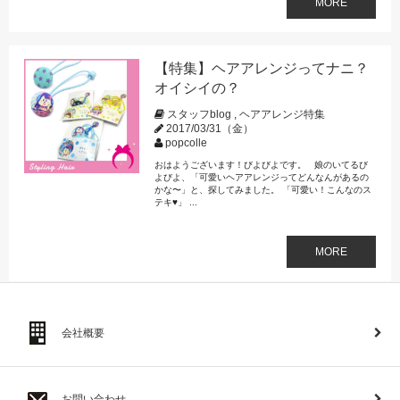
MORE
【特集】ヘアアレンジってナニ？
オイシイの？
スタッフblog
,
ヘアアレンジ特集
2017/03/31（金）
popcolle
おはようございます！びよびよです。 娘のいてるび
よびよ、「可愛いヘアアレンジってどんなんがあるの
かな〜」と、探してみました。 「可愛い！こんなのス
テキ♥」 ...
MORE
会社概要
お問い合わせ