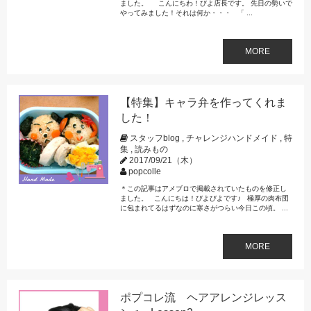
ました。 こんにちわ！びよ店長です。 先日の勢いで
やってみました！それは何か・・・ 「 ...
MORE
【特集】キャラ弁を作ってくれま
した！
スタッフblog
,
チャレンジハンドメイド
,
特
集
,
読みもの
2017/09/21（木）
popcolle
＊この記事はアメブロで掲載されていたものを修正し
ました。 こんにちは！びよびよです♪ 極厚の肉布団
に包まれてるはずなのに寒さがつらい今日この頃。 ...
MORE
ポプコレ流 ヘアアレンジレッス