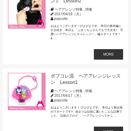
ン♫ Lesson2
ヘアアレンジ特集
,
特集
2017/04/18（火）
popcolle
おはようございます！びよびよです. 昨日の基本編に
引き続き、本日も 「ぶきっちょさんでもで大丈夫♪ 可
愛いヘアアレンジにチャレンジ！」編スタートです！
& ...
MORE
ポプコレ流 ヘアアレンジレッス
ン Lesson1
ヘアアレンジ特集
,
特集
2017/04/17（月）
popcolle
おはようございます！ びよびよです。 本日より新企画
がスタートです!! 始まりは以前に書いたこんな記事で
した。 以前のブログ、「ヘアアレンジってナニ ...