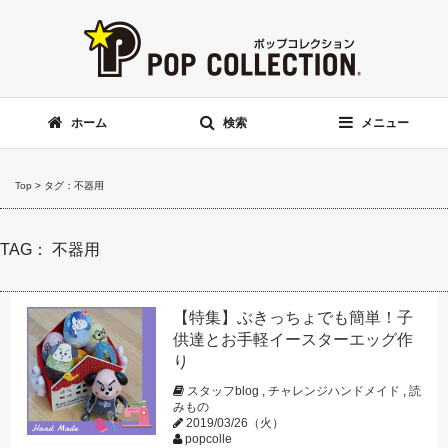
ホーム
検索
メニュー
Top
>
タグ：不器用
TAG： 不器用
【特集】ぶきっちょでも簡単！子
供達とお手軽イースターエッグ作
り
スタッフblog
,
チャレンジハンドメイド
,
読
みもの
2019/03/26（火）
popcolle