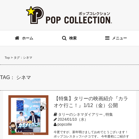
ホーム
検索
メニュー
Top
>
タグ：シネマ
TAG： シネマ
【特集】タリーの映画紹介『カラ
オケ行こ！』1/12（金）公開
タリーのシネマダイアリー
,
特集
2024/01/10（水）
popcolle
今更ですが、新年明けましておめでとうございます！
ポップコレスタッフハナコです。 今年最初にご紹介す