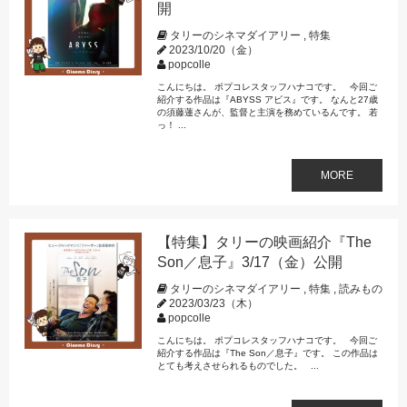
開
タリーのシネマダイアリー
,
特集
2023/10/20（金）
popcolle
こんにちは。 ポプコレスタッフハナコです。 今回ご
紹介する作品は『ABYSS アビス』です。 なんと27歳
の須藤蓮さんが、監督と主演を務めているんです。 若
っ！ ...
MORE
【特集】タリーの映画紹介『The
Son／息子』3/17（金）公開
タリーのシネマダイアリー
,
特集
,
読みもの
2023/03/23（木）
popcolle
こんにちは。 ポプコレスタッフハナコです。 今回ご
紹介する作品は『The Son／息子』です。 この作品は
とても考えさせられるものでした。 ...