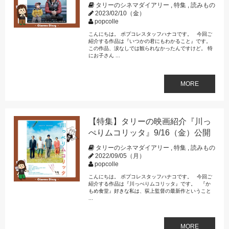
タリーのシネマダイアリー
,
特集
,
読みもの
2023/02/10（金）
popcolle
こんにちは。 ポプコレスタッフハナコです。 今回ご
紹介する作品は『いつかの君にもわかること』です。
この作品、涙なしでは観られなかったんですけど。 特
にお子さん ...
MORE
【特集】タリーの映画紹介『川っ
ぺりムコリッタ』9/16（金）公開
タリーのシネマダイアリー
,
特集
,
読みもの
2022/09/05（月）
popcolle
こんにちは。 ポプコレスタッフハナコです。 今回ご
紹介する作品は『川っぺりムコリッタ』です。 『か
もめ食堂』好きな私は、荻上監督の最新作ということ
...
MORE