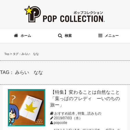
ホーム
検索
メニュー
Top
>
タグ：みらい なな
TAG： みらい なな
【特集】変わることは自然なこと
「葉っぱのフレディ ーいのちの
旅ー」
おすすめ絵本
,
特集
,
読みもの
2019/07/03（水）
popcolle
おはようございます、びよびよです。 今日は、お