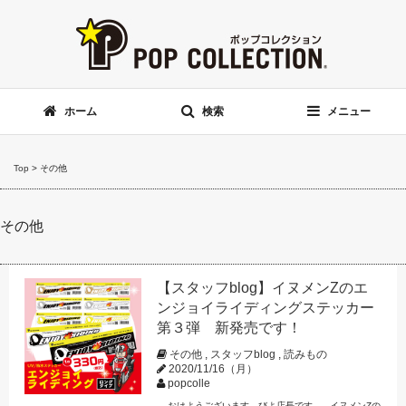
ホーム
検索
メニュー
Top
>
その他
その他
【スタッフblog】イヌメンZのエ
ンジョイライディングステッカー
第３弾 新発売です！
その他
,
スタッフblog
,
読みもの
2020/11/16（月）
popcolle
おはようございます、びよ店長です。 イヌメンZの