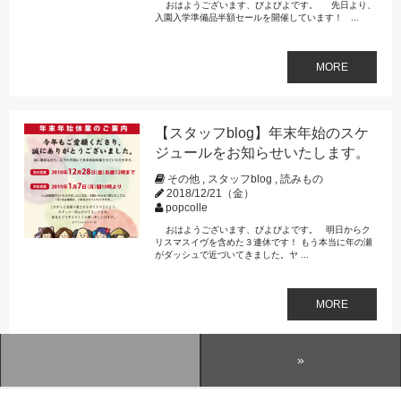
おはようございます、びよびよです。 先日より、
入園入学準備品半額セールを開催しています！ ...
MORE
【スタッフblog】年末年始のスケ
ジュールをお知らせいたします。
その他
,
スタッフblog
,
読みもの
2018/12/21（金）
popcolle
おはようございます、びよびよです。 明日からク
リスマスイヴを含めた３連休です！ もう本当に年の瀬
がダッシュで近づいてきました。ヤ ...
MORE
»