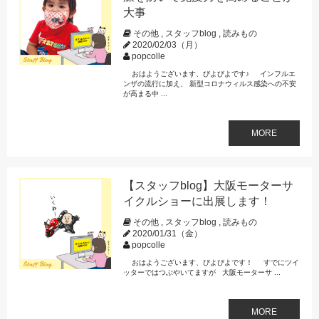
大事
その他
,
スタッフblog
,
読みもの
2020/02/03（月）
popcolle
おはようございます、びよびよです♪ インフルエ
ンザの流行に加え、 新型コロナウィルス感染への不安
が高まる中 ...
MORE
【スタッフblog】大阪モーターサ
イクルショーに出展します！
その他
,
スタッフblog
,
読みもの
2020/01/31（金）
popcolle
おはようございます、びよびよです！ すでにツイ
ッターではつぶやいてますが 大阪モーターサ ...
MORE