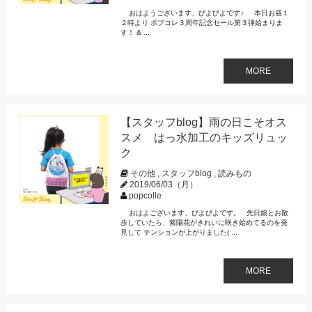
おはようございます、びよびよです♪ 本日お昼１
２時より ポプコレ３周年記念セール第３弾始まりま
す！ & ...
MORE
【スタッフblog】雨の日こそオス
スメ はっ水加工のキッズリュッ
ク
その他
,
スタッフblog
,
読みもの
2019/06/03（月）
popcolle
おはよございます、びよびよです。 先日娘とお散
歩していたら、紫陽花がきれいに咲き始めてるのを発
見して テンションが上がりました( ...
MORE