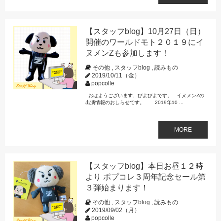
【スタッフblog】10月27日（日）
開催のワールドモト２０１９にイ
ヌメンZも参加します！
その他
,
スタッフblog
,
読みもの
2019/10/11（金）
popcolle
おはようございます、びよびよです。 イヌメンZの
出演情報のおしらせです。 2019年10 ...
MORE
【スタッフblog】本日お昼１２時
より ポプコレ３周年記念セール第
３弾始まります！
その他
,
スタッフblog
,
読みもの
2019/09/02（月）
popcolle