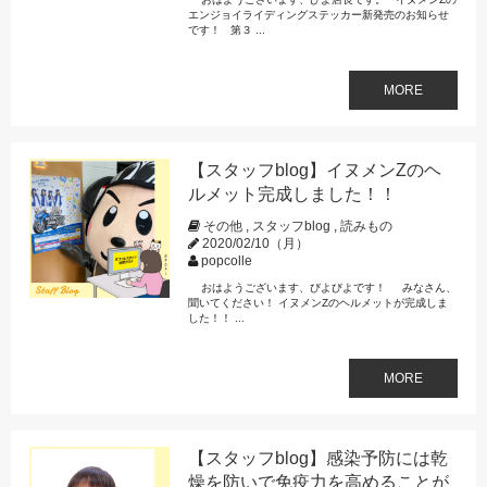
エンジョイライディングステッカー新発売のお知らせ
です！ 第３ ...
MORE
【スタッフblog】イヌメンZのヘ
ルメット完成しました！！
その他
,
スタッフblog
,
読みもの
2020/02/10（月）
popcolle
おはようございます、びよびよです！ みなさん、
聞いてください！ イヌメンZのヘルメットが完成しま
した！！ ...
MORE
【スタッフblog】感染予防には乾
燥を防いで免疫力を高めることが