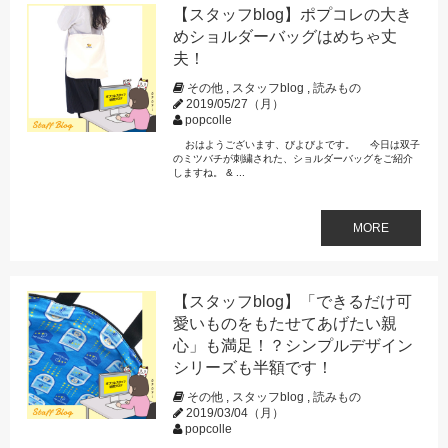
【スタッフblog】ポプコレの大き
めショルダーバッグはめちゃ丈
夫！
その他
,
スタッフblog
,
読みもの
2019/05/27（月）
popcolle
おはようございます、びよびよです。 今日は双子
のミツバチが刺繍された、ショルダーバッグをご紹介
しますね。 & ...
MORE
【スタッフblog】「できるだけ可
愛いものをもたせてあげたい親
心」も満足！？シンプルデザイン
シリーズも半額です！
その他
,
スタッフblog
,
読みもの
2019/03/04（月）
popcolle