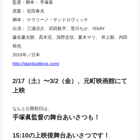
監督・脚本： 手塚眞
原案： 近田春夫
脚本： ケラリーノ・サンドロヴィッチ
出演： 三浦涼介、武田航平、荒川ちか、ISSAY
藤谷慶太朗、高木完、浅野忠信、夏木マリ、 井上順、内田
裕也
2016年／日本
http://stardustbros.com/
2/17（土）〜3/2（金）、元町映画館にて
上映
なんと公開初日は、
手塚眞監督の舞台あいさつも！
15:10の上映後舞台あいさつです！