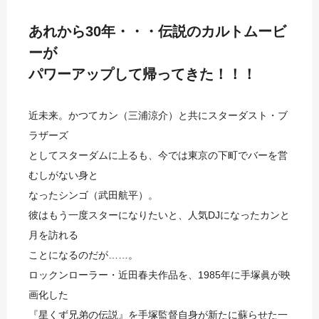
あれから30年・・・伝説のカルトムービ
ーが
パワーアップして帰ってきた！！！
近未来。かつてカン（三浦涼介）と共にスターダスト・ブ
ラザーズ
としてスターダムに上るも、今では東京の下町でバーを営
むしがない身と
なったシンゴ（武田航平）。
彼はもう一度スターになりたいと、人気DJになったカンと
月を訪れる
ことになるのだが……。
ロックンローラー・近田春夫作品を、1985年に手塚眞が映
画化した
『星くず兄弟の伝説』を手塚監督自身が新たに蘇らせた一