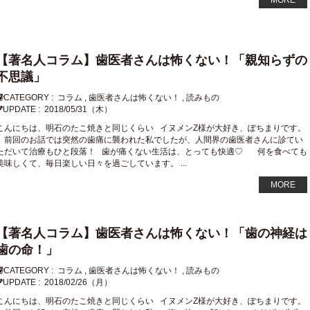
MORE
【著名人コラム】歯医者さんは怖くない！「親知らずの
不思議」
CATEGORY :
コラム
,
歯医者さんは怖くない！
,
読みもの
UPDATE :
2018/05/31（木）
こんにちは、明石のたこ焼きと同じくらい イヌメンZ様が大好き、ぽちまりです。
前回のお話では突然の歯痛に襲われた私でしたが、人間界の歯医者さんに診てい
ただいて治療もひと段落！ 歯が痛くない生活は、とっても快適♡ 何を食べても
美味しくて、毎日楽しい日々を過ごしています。 ...
MORE
【著名人コラム】歯医者さんは怖くない！「歯の神経は
歯の命！」
CATEGORY :
コラム
,
歯医者さんは怖くない！
,
読みもの
UPDATE :
2018/02/26（月）
こんにちは、明石のたこ焼きと同じくらい イヌメンZ様が大好き、ぽちまりです。