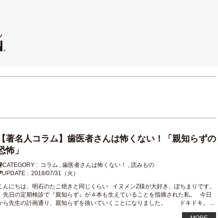
【著名人コラム】歯医者さんは怖くない！「親知らずの
恐怖」
CATEGORY :
コラム
,
歯医者さんは怖くない！
,
読みもの
UPDATE :
2018/07/31（火）
こんにちは、明石のたこ焼きと同じくらい イヌメンZ様が大好き、ぽちまりです。
先日の定期検診で『親知らず』が４本も生えていることを指摘された私。 今日
から先生の計画通り、親知らずを抜いていくことになりました。 ドキドキ。 ...