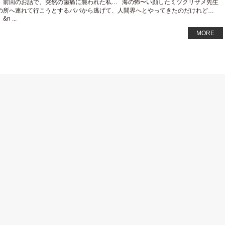
前回のお話で、突然の歯痛に襲われた私… 海の怖〜い顔したミツクリザメ先生
の所へ連れて行こうとするパパから逃げて、人間界へとやってきたのだけれど…
&n ...
MORE