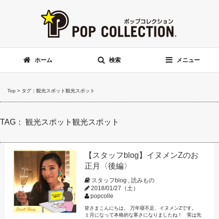
ホーム
検索
メニュー
Top
>
タグ：観光スポット観光スポット
TAG： 観光スポット観光スポット
【スタッフblog】イヌメンZのお
正月〈後編〉
スタッフblog
,
読みもの
2018/01/27（土）
popcolle
皆さまこんにちは。 万年寝不足、イヌメンZです。
１月になって本格的な寒さになりましたね！ 実は先