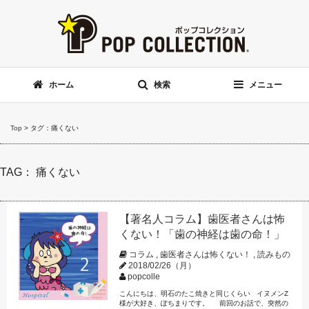
ホーム
検索
メニュー
Top
>
タグ：痛くない
TAG： 痛くない
【著名人コラム】歯医者さんは怖
くない！「歯の神経は歯の命！」
コラム
,
歯医者さんは怖くない！
,
読みもの
2018/02/26（月）
popcolle
こんにちは、明石のたこ焼きと同じくらい イヌメンZ
様が大好き、ぽちまりです。 前回のお話で、突然の