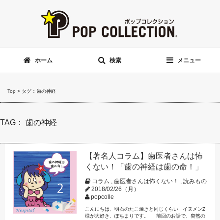
ホーム
検索
メニュー
Top
>
タグ：歯の神経
TAG： 歯の神経
【著名人コラム】歯医者さんは怖
くない！「歯の神経は歯の命！」
コラム
,
歯医者さんは怖くない！
,
読みもの
2018/02/26（月）
popcolle
こんにちは、明石のたこ焼きと同じくらい イヌメンZ
様が大好き、ぽちまりです。 前回のお話で、突然の