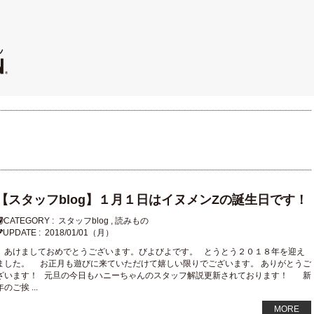
【スタッフblog】１月１日はイヌメンZの誕生日です！
CATEGORY :
スタッフblog
,
読みもの
UPDATE :
2018/01/01（月）
あけましておめでとうございます。びよびよです。 とうとう２０１８年を迎え
ました。 お正月も遊びに来ていただけて嬉しい限りでございます。 ありがとうご
ざいます！ 元旦の今日もハニーちゃんのスタッフ解説更新されております！ 新
年のご挨 ...
MORE