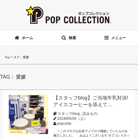
ホーム
検索
メニュー
Top
>
タグ：愛媛
TAG： 愛媛
【スタッフblog】ご当地牛乳対決!
アイスコーヒーを添えて…
スタッフblog
,
読みもの
2018/05/26（土）
popcolle
＊このブログは以前アメブロで掲載していたものを
修正しました。 おはようございます ポプコレスタッ