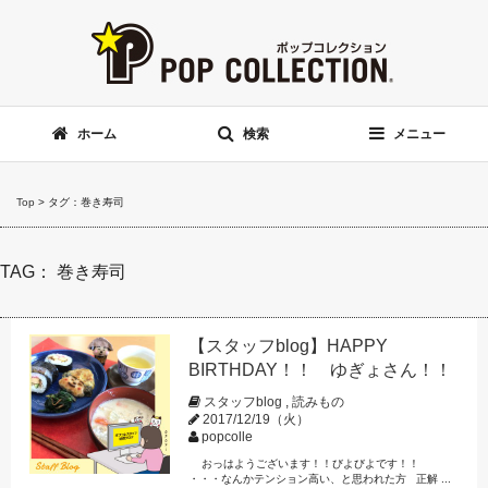
ホーム
検索
メニュー
Top
>
タグ：巻き寿司
TAG： 巻き寿司
【スタッフblog】HAPPY
BIRTHDAY！！ ゆぎょさん！！
スタッフblog
,
読みもの
2017/12/19（火）
popcolle
おっはようございます！！びよびよです！！
・・・なんかテンション高い、と思われた方 正解 ...