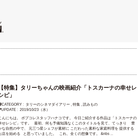
【特集】タリーちゃんの映画紹介「トスカーナの幸せレ
シピ」
CATEGORY :
タリーのシネマダイアリー
,
特集
,
読みもの
UPDATE :
2019/10/23（水）
こんにちは。 ポプコレスタッフハナコです。 今日ご紹介する作品は「トスカーナの
幸せレシピ」です。 最初、何も予備知識なくこのタイトルを見て、てっきり 豊
かな自然の中で、 元三つ星シェフが素材に こだわった素朴な家庭料理を 提供する
お店を始める と思っていました。 これ、全くの想像です。 &nbs ...