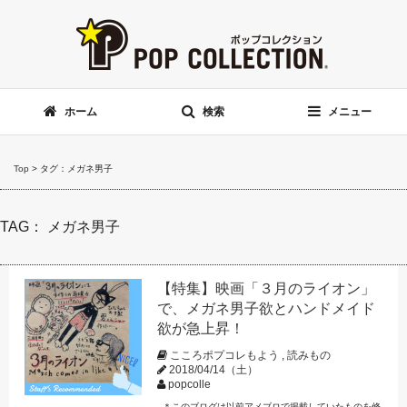
ホーム
検索
メニュー
Top
>
タグ：メガネ男子
TAG： メガネ男子
【特集】映画「３月のライオン」
で、メガネ男子欲とハンドメイド
欲が急上昇！
こころポプコレもよう
,
読みもの
2018/04/14（土）
popcolle
＊このブログは以前アメブロで掲載していたものを修