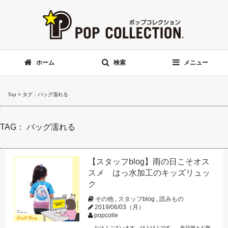
ホーム
検索
メニュー
Top
>
タグ：バッグ濡れる
TAG： バッグ濡れる
【スタッフblog】雨の日こそオス
スメ はっ水加工のキッズリュッ
ク
その他
,
スタッフblog
,
読みもの
2019/06/03（月）
popcolle
おはよございます、びよびよです。 先日娘とお散