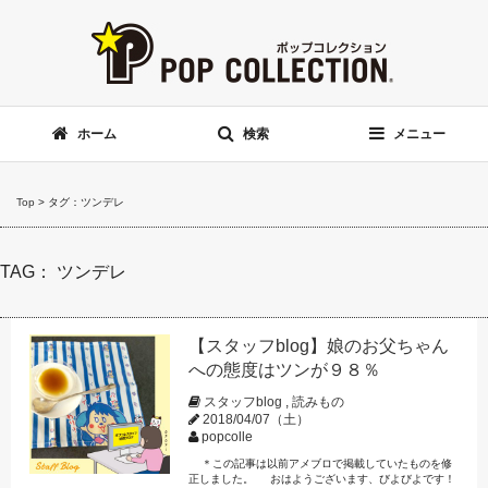
ホーム
検索
メニュー
Top
>
タグ：ツンデレ
TAG： ツンデレ
【スタッフblog】娘のお父ちゃん
への態度はツンが９８％
スタッフblog
,
読みもの
2018/04/07（土）
popcolle
＊この記事は以前アメブロで掲載していたものを修
正しました。 おはようございます、びよびよです！