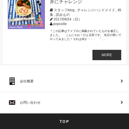
弁にチャレンジ
スタッフblog
,
チャレンジハンドメイド
,
特
集
,
読みもの
2017/09/24（日）
popcolle
＊この記事はアメブロに掲載されていたものを修正し
ました。 こんにちわ！びよ店長です。 先日の勢いで
やってみました！それは何か・・・ 「 ...
MORE
会社概要
お問い合わせ
TOP