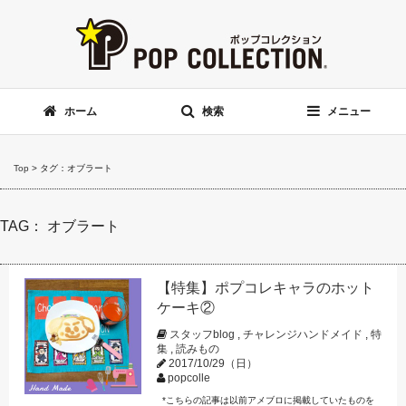
ホーム
検索
メニュー
Top
>
タグ：オブラート
TAG： オブラート
【特集】ポプコレキャラのホット
ケーキ②
スタッフblog
,
チャレンジハンドメイド
,
特
集
,
読みもの
2017/10/29（日）
popcolle
*こちらの記事は以前アメブロに掲載していたものを