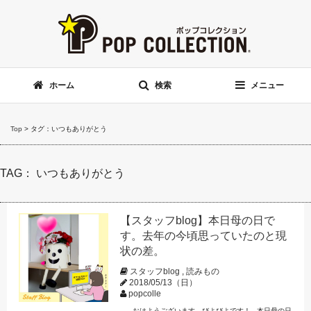
ホーム
検索
メニュー
Top
>
タグ：いつもありがとう
TAG： いつもありがとう
【スタッフblog】本日母の日で
す。去年の今頃思っていたのと現
状の差。
スタッフblog
,
読みもの
2018/05/13（日）
popcolle
おはようございます、びよびよです！ 本日母の日