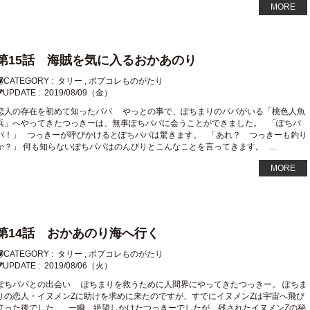
MORE
第15話 海賊を気に入るおかあのり
CATEGORY :
タリー
,
ポプコレものがたり
UPDATE :
2019/08/09（金）
恋人の存在を初めて知ったパパ やっとの事で、ぽちまりのパパがいる「桃色人魚
浜」へやってきたつっきーは、無事ぽちパパに会うことができました。 「ぽちパ
パ！」 つっきーが呼びかけるとぽちパパは驚きます。 「あれ？ つっきーも釣り
か？」 何も知らないぽちパパはのんびりとこんなことを言ってきます。 ...
MORE
第14話 おかあのり海へ行く
CATEGORY :
タリー
,
ポプコレものがたり
UPDATE :
2019/08/06（火）
ぽちパパとの出会い ぽちまりを救うために人間界にやってきたつっきー。 ぽちま
りの恋人・イヌメンZに助けを求めに来たのですが、すでにイヌメンZは宇宙へ飛び
立った後でした。 一瞬、絶望しかけたつっきーでしたが、残されたイヌメンZの秘