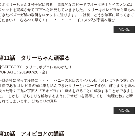
ロボタリーちゃん３号実家に帰る 驚異的なスピードでオータ博士とイヌメンZは
ロケットを完成させて 宇宙へと出発していきました。 タリーはオレビヨから送られ
てきたバズーガ星の場所をロケットに送ります。 （社長、どうか無事に帰ってきて
ください！ なるべく早く！） ＊ ＊ ＊ イヌメンZが宇宙へ飛び ...
MORE
第11話 タリーちゃん頑張る
CATEGORY :
タリー
,
ポプコレものがたり
UPDATE :
2019/07/26（金）
一旦会社に戻って冷静に・・・ ハニーのお店のライバル店『オレはちみつ堂』の
社長である オレビヨの家に乗り込んできたタリーとハニーですが、 ぽちまりを連れ
去った青くて丸い宇宙人『アオビヨ』に 連絡を取ることに成功することができまし
た。 しかし、ぽちまりを解放するようにアオビヨを説得しても 「無理だね」と断
られてしまいます。 ぽちまりの真珠 ...
MORE
第10話 アオビヨとの通話