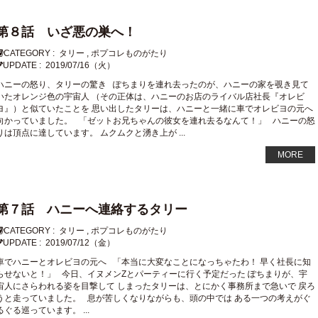
第８話 いざ悪の巣へ！
CATEGORY :
タリー
,
ポプコレものがたり
UPDATE :
2019/07/16（火）
ハニーの怒り、タリーの驚き ぽちまりを連れ去ったのが、ハニーの家を覗き見て
いたオレンジ色の宇宙人 （その正体は、ハニーのお店のライバル店社長『オレビ
ヨ』）と似ていたことを 思い出したタリーは、ハニーと一緒に車でオレビヨの元へ
向かっていました。 「ゼットお兄ちゃんの彼女を連れ去るなんて！」 ハニーの怒
りは頂点に達しています。 ムクムクと湧き上が ...
MORE
第７話 ハニーへ連絡するタリー
CATEGORY :
タリー
,
ポプコレものがたり
UPDATE :
2019/07/12（金）
車でハニーとオレビヨの元へ 「本当に大変なことになっちゃたわ！ 早く社長に知
らせないと！」 今日、イヌメンZとパーティーに行く予定だった ぽちまりが、宇
宙人にさらわれる姿を目撃して しまったタリーは、とにかく事務所まで急いで 戻ろ
うと走っていました。 息が苦しくなりながらも、頭の中では ある一つの考えがぐ
るぐる巡っています。 ...