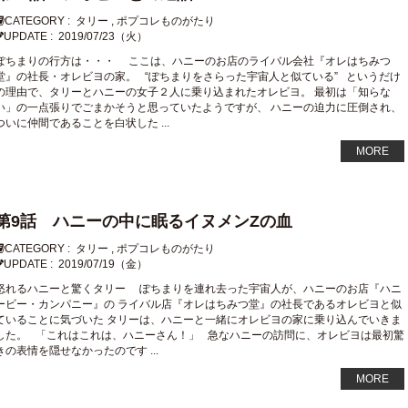
CATEGORY :
タリー
,
ポプコレものがたり
UPDATE :
2019/07/23（火）
ぽちまりの行方は・・・ ここは、ハニーのお店のライバル会社『オレはちみつ
堂』の社長・オレビヨの家。 “ぽちまりをさらった宇宙人と似ている” というだけ
の理由で、タリーとハニーの女子２人に乗り込まれたオレビヨ。 最初は「知らな
い」の一点張りでごまかそうと思っていたようですが、 ハニーの迫力に圧倒され、
ついに仲間であることを白状した ...
MORE
第9話 ハニーの中に眠るイヌメンZの血
CATEGORY :
タリー
,
ポプコレものがたり
UPDATE :
2019/07/19（金）
怒れるハニーと驚くタリー ぽちまりを連れ去った宇宙人が、ハニーのお店『ハニ
ービー・カンパニー』の ライバル店『オレはちみつ堂』の社長であるオレビヨと似
ていることに気づいた タリーは、ハニーと一緒にオレビヨの家に乗り込んでいきま
した。 「これはこれは、ハニーさん！」 急なハニーの訪問に、オレビヨは最初驚
きの表情を隠せなかったのです ...
MORE