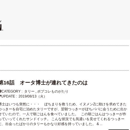
第16話 オータ博士が連れてきたのは
CATEGORY :
タリー
,
ポプコレものがたり
UPDATE :
2019/08/13（火）
博士はいつも突然に・・・ ぽちまりを救うため、イヌメンZに助けを求めてきた
つっきーを自宅に泊めたタリーですが、翌朝つっきーがぽちパパに会うために出か
けていたので、一人で朝ごはんを食べていました。 この朝ごはんはつっきーが作
っていってくれたサンドイッチ。 こんな状況でも気遣いを見せてくれるつっきー
に、出会ったばかりのタリーもかなり好感を持っていました。 & ...