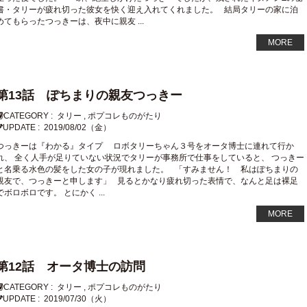
書・タリーが疲れ切った彼女を快く迎え入れてくれました。 結局タリーの家に泊
めてもらったつっきーは、夜中に親友 ...
MORE
第13話 ぽちまりの親友つっきー
CATEGORY :
タリー
,
ポプコレものがたり
UPDATE :
2019/08/02（金）
つっきーは『わかる』タイプ ロボタリーちゃん３号をオータ博士に連れて行か
れ、 全く人手が足りていない状況でタリーが事務所で仕事をしていると、 つっきー
と名乗る水色の髪をした女の子が現れました。 「すみません！ 私はぽちまりの
親友で、つっきーと申します」 見るとかなり疲れ切った表情で、なんと足は裸足
でボロボロです。 とにかく ...
MORE
第12話 オータ博士の訪問
CATEGORY :
タリー
,
ポプコレものがたり
UPDATE :
2019/07/30（火）