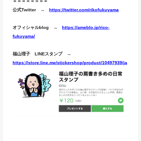
＝＝＝＝＝＝＝＝
公式Twitter →
https://twitter.com/rikofukuyama
オフィシャルblog →
https://ameblo.jp/rico-
fukuyama/
福山理子 LINEスタンプ →
https://store.line.me/stickershop/product/10497939/ja