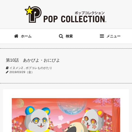
ホーム
検索
メニュー
第10話 あかびよ・おにびよ
イヌメンZ
,
ポプコレものがたり
2019/03/29（金）