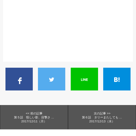
<< 前の記事
次の記事 >>
第５話 怪しい影、目撃さ ...
第６話 タリーまたしても ...
2017/12/11（月）
2017/12/13（水）