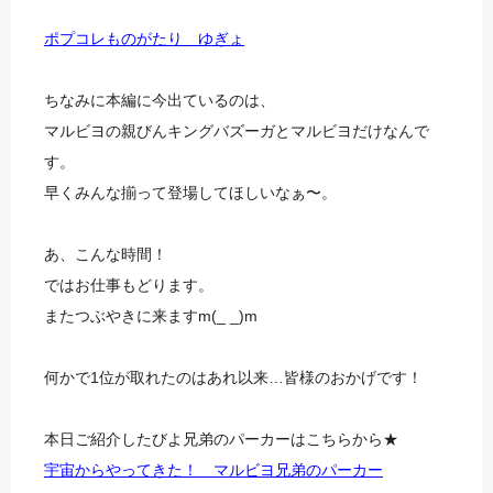
ポプコレものがたり ゆぎょ
ちなみに本編に今出ているのは、
マルビヨの親びんキングバズーガとマルビヨだけなんで
す。
早くみんな揃って登場してほしいなぁ〜。
あ、こんな時間！
ではお仕事もどります。
またつぶやきに来ますm(_ _)m
何かで1位が取れたのはあれ以来…皆様のおかげです！
本日ご紹介したびよ兄弟のパーカーはこちらから★
宇宙からやってきた！ マルビヨ兄弟のパーカー