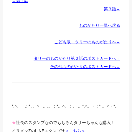
←第１話
第３話→
ものがたり一覧へ戻る
こども版 タリーのものがたりへ→
タリーのものがたり第２話のポストカードへ→
その他ものがたりのポストカードへ→
*.○。・.: * .。○・。.。：*。○。：.・。*.○。・.: * .。○・*.
★
社長のスタンプなのでもちろんタリーちゃんも購入！
イヌメンZのLINEスタンプは
＜こちら＞