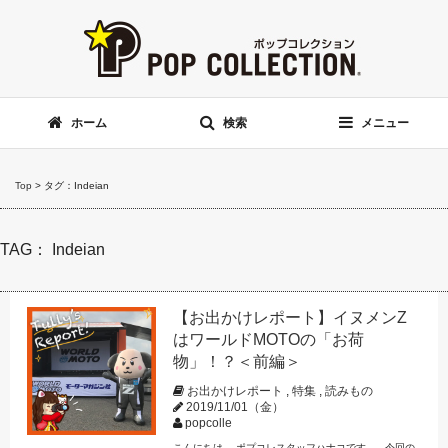
ホーム
検索
メニュー
Top
>
タグ：Indeian
TAG： Indeian
【お出かけレポート】イヌメンZ
はワールドMOTOの「お荷
物」！？＜前編＞
お出かけレポート
,
特集
,
読みもの
2019/11/01（金）
popcolle
こんにちは。 ポプコレスタッフハナコです。 今回の