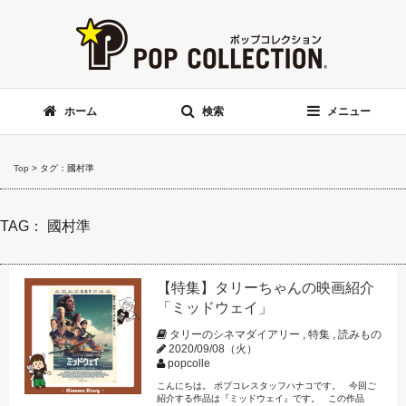
ホーム
検索
メニュー
Top
>
タグ：國村準
TAG： 國村準
【特集】タリーちゃんの映画紹介
「ミッドウェイ」
タリーのシネマダイアリー
,
特集
,
読みもの
2020/09/08（火）
popcolle
こんにちは。 ポプコレスタッフハナコです。 今回ご
紹介する作品は『ミッドウェイ』です。 この作品