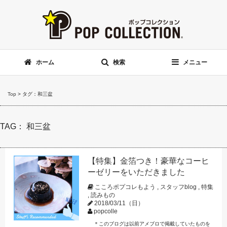
ホーム
検索
メニュー
Top
>
タグ：和三盆
TAG： 和三盆
【特集】金箔つき！豪華なコーヒ
ーゼリーをいただきました
こころポプコレもよう
,
スタッフblog
,
特集
,
読みもの
2018/03/11（日）
popcolle
＊このブログは以前アメブロで掲載していたものを